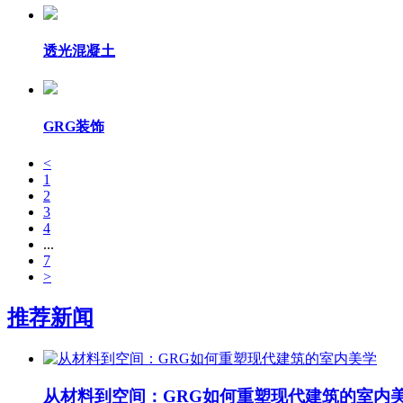
透光混凝土
GRG装饰
<
1
2
3
4
...
7
>
推荐新闻
从材料到空间：GRG如何重塑现代建筑的室内